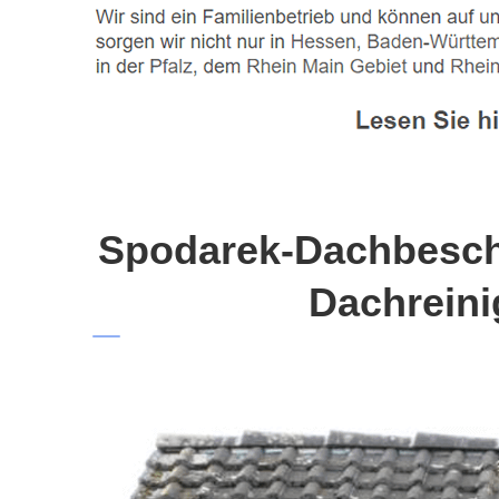
Spodarek-Dachbeschi
Dachreini