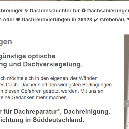
chreiniger & Dachbeschichter für ♻ Dachsanierung
en oder ✹ Dachrenovierungen in 36323 ✔️ Grebenau.