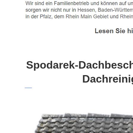
Spodarek-Dachbeschi
Dachreini