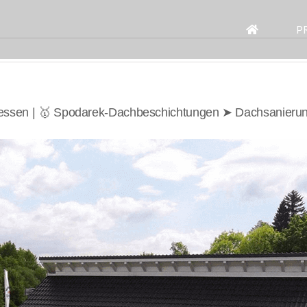
Search
for:
P
essen | 🥇 Spodarek-Dachbeschichtungen ➤ Dachsanieru