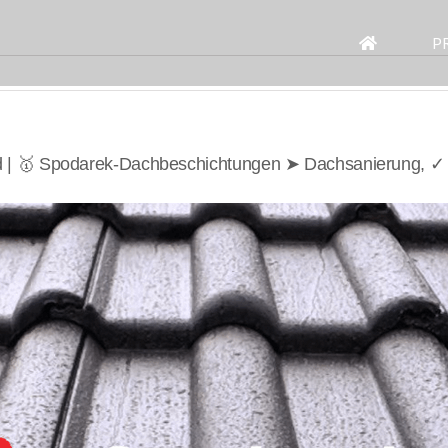
Search
for:
P
d | 🥇 Spodarek-Dachbeschichtungen ➤ Dachsanierung, ✓