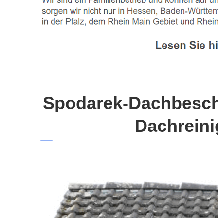
Spodarek-Dachbeschi
Dachreini