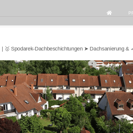
Search
for:
P
ll | 🥇 Spodarek-Dachbeschichtungen ➤ Dachsanierung & 