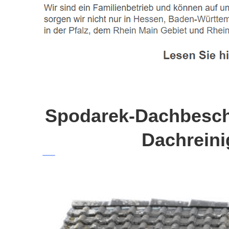
Spodarek-Dachbeschi
Dachreini