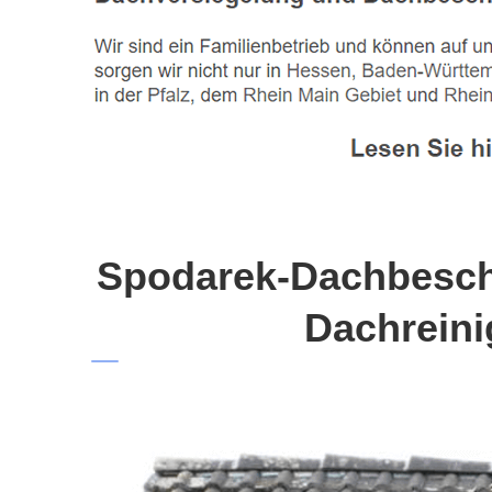
Spodarek-Dachbeschi
Dachreini