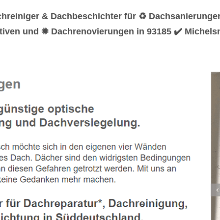
hreiniger & Dachbeschichter für ♻ Dachsanierunge
iven und ✹ Dachrenovierungen in 93185 ✔️ Michelsn