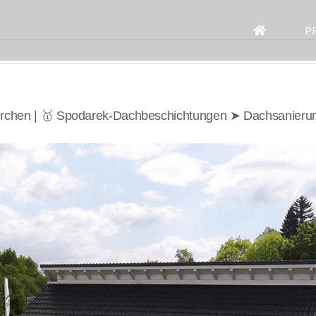
Search
for:
P
irchen | 🥇 Spodarek-Dachbeschichtungen ➤ Dachsanier