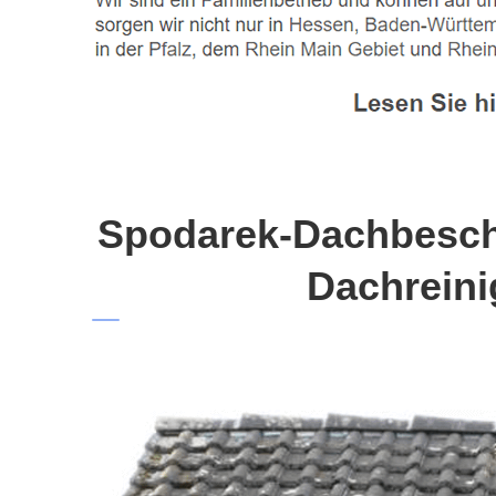
Spodarek-Dachbeschi
Dachreini