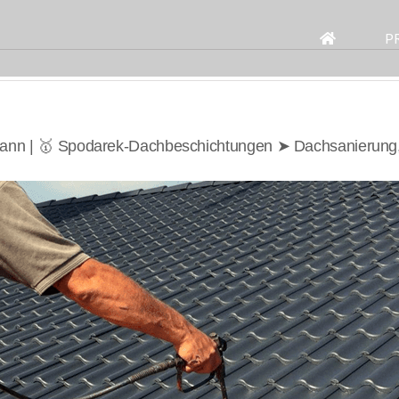
Search
for:
P
thann | 🥇 Spodarek-Dachbeschichtungen ➤ Dachsanierung