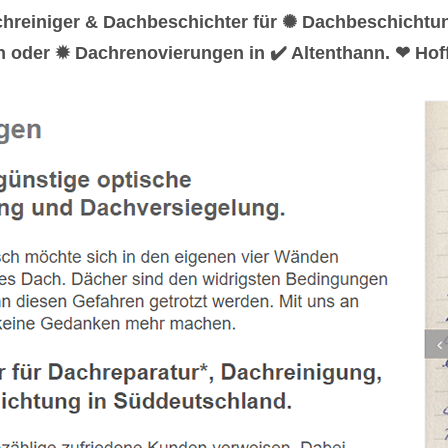
chreiniger & Dachbeschichter für ✺ Dachbeschicht
n oder ✹ Dachrenovierungen in ✔️ Altenthann. ❤ Hoff