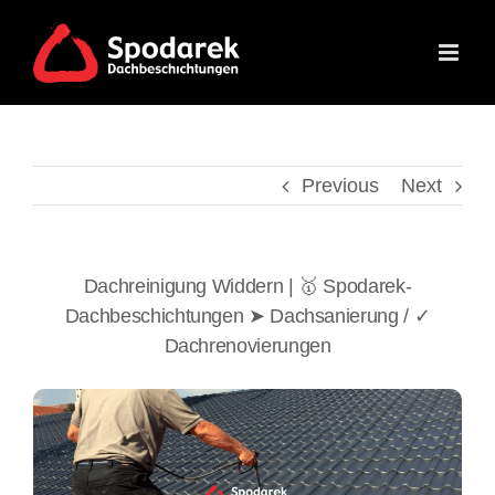
Skip
to
content
Previous
Next
Dachreinigung Widdern | 🥇 Spodarek-
Dachbeschichtungen ➤ Dachsanierung / ✓
Dachrenovierungen