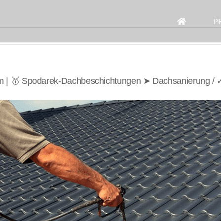
Search
for:
P
| 🥇 Spodarek-Dachbeschichtungen ➤ Dachsanierung / ✓