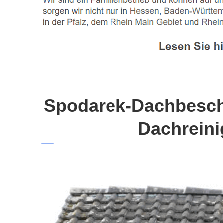
Spodarek-Dachbeschi
Dachreini