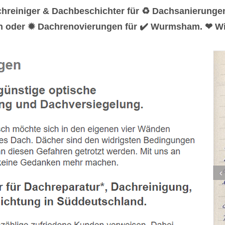
chreiniger & Dachbeschichter für ♻ Dachsanierung
en oder ✹ Dachrenovierungen für ✔️ Wurmsham. ❤ Wir