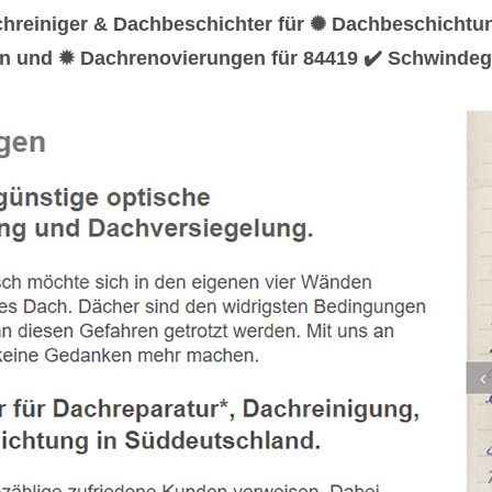
chreiniger & Dachbeschichter für ✺ Dachbeschichtu
en und ✹ Dachrenovierungen für 84419 ✔️ Schwindegg