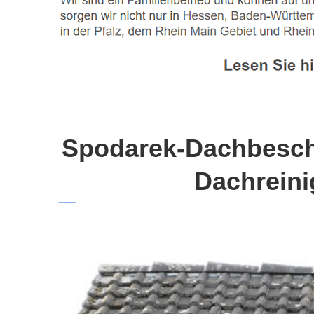
Spodarek-Dachbeschi
Dachreini