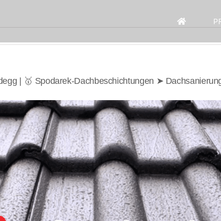
Search
for:
P
degg | 🥇 Spodarek-Dachbeschichtungen ➤ Dachsanierun