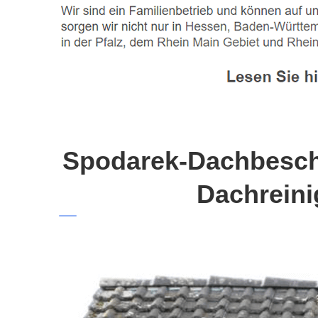
Spodarek-Dachbeschi
Dachreini