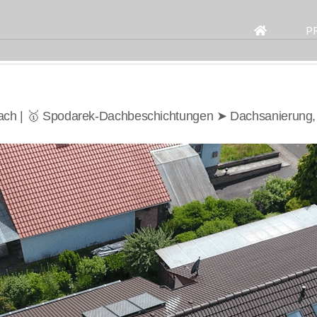
Search
for:
P
ach | 🥇 Spodarek-Dachbeschichtungen ➤ Dachsanierung