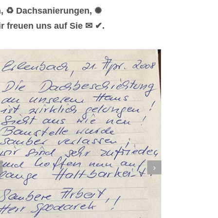
n, ♻ Dachsanierungen, ✺
 freuen uns auf Sie ✉ ✔.