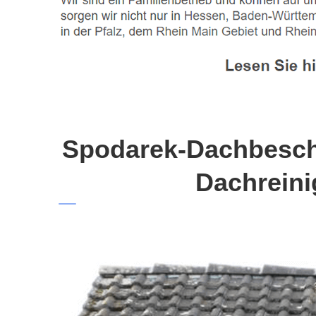
Spodarek-Dachbeschi
Dachreini