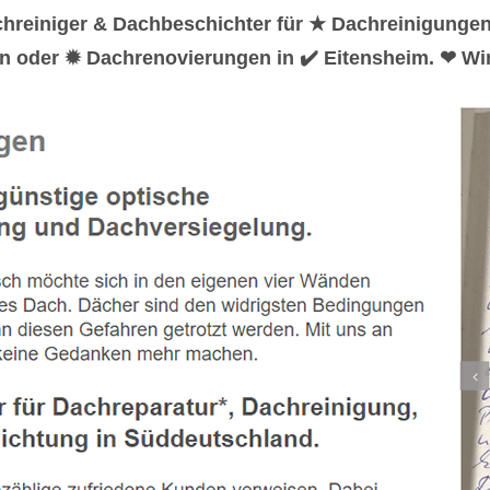
chreiniger & Dachbeschichter für ★ Dachreinigunge
n oder ✹ Dachrenovierungen in ✔️ Eitensheim. ❤ Wir