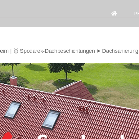
Search
for:
P
heim | 🥇 Spodarek-Dachbeschichtungen ➤ Dachsanierung