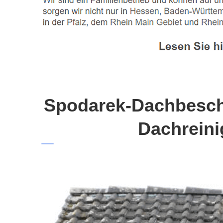
Spodarek-Dachbeschi
Dachreini