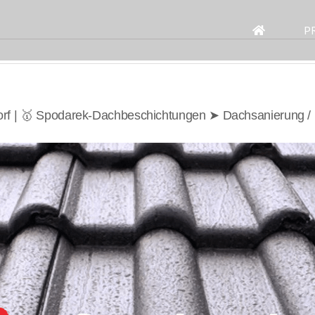
Search
for:
P
orf | 🥇 Spodarek-Dachbeschichtungen ➤ Dachsanierung /