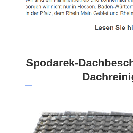
Spodarek-Dachbeschi
Dachreini