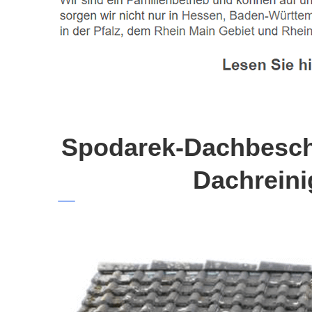
Spodarek-Dachbeschi
Dachreini