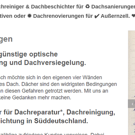
hreiniger & Dachbeschichter für ♻ Dachsanierunge
iven oder ✹ Dachrenovierungen für ✔️ Außernzell. ❤