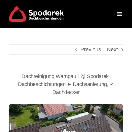
Skip
to
content
Previous
Next
Dachreinigung Warngau | 🥇 Spodarek-
Dachbeschichtungen ➤ Dachsanierung, ✓
Dachdecker