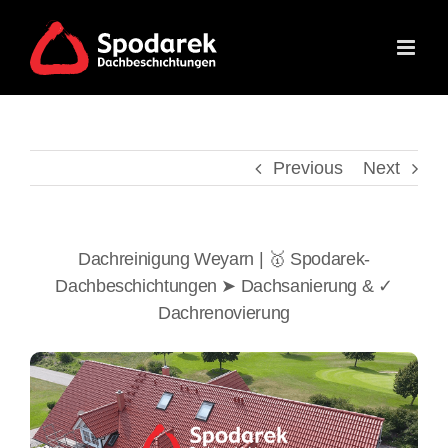
Skip
to
content
Previous
Next
Dachreinigung Weyarn | 🥇 Spodarek-
Dachbeschichtungen ➤ Dachsanierung & ✓
Dachrenovierung