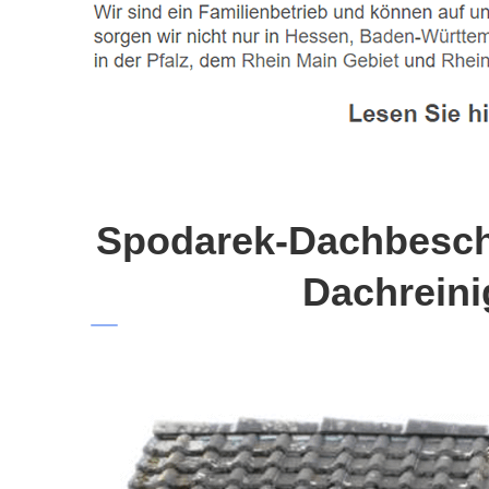
Spodarek-Dachbeschi
Dachreini