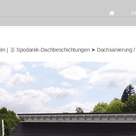
Search
for:
P
tein | 🥇 Spodarek-Dachbeschichtungen ➤ Dachsanierung 