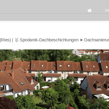
Search
for:
P
 (Ries) | 🥇 Spodarek-Dachbeschichtungen ➤ Dachsanieru