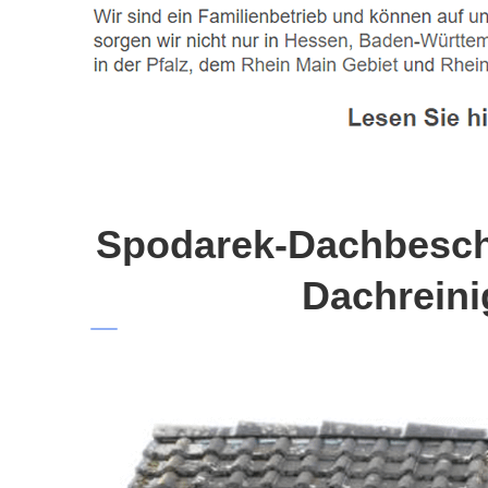
Spodarek-Dachbeschi
Dachreini