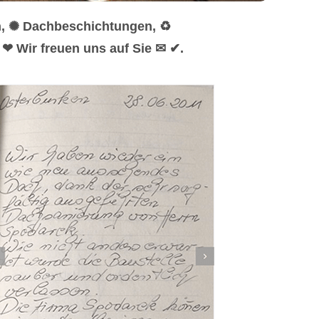
n, ✺ Dachbeschichtungen, ♻
❤ Wir freuen uns auf Sie ✉ ✔.