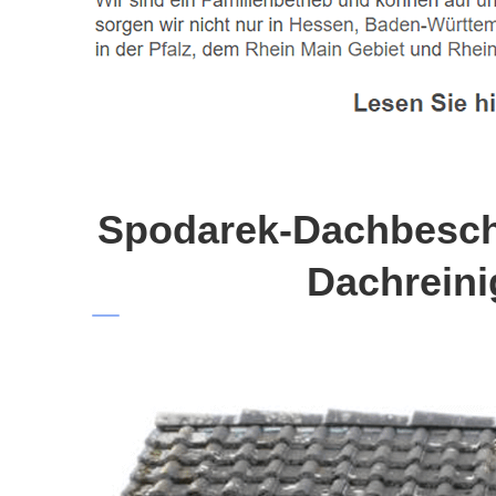
Spodarek-Dachbeschi
Dachreini