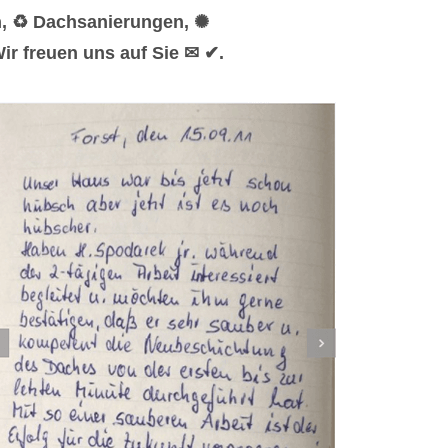
n, ♻ Dachsanierungen, ✺
r freuen uns auf Sie ✉ ✔.