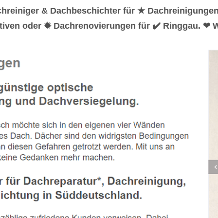
hreiniger & Dachbeschichter für ★ Dachreinigunge
iven oder ✹ Dachrenovierungen für ✔️ Ringgau. ❤ Wi