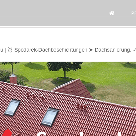
Search
for:
P
au | 🥇 Spodarek-Dachbeschichtungen ➤ Dachsanierung, 