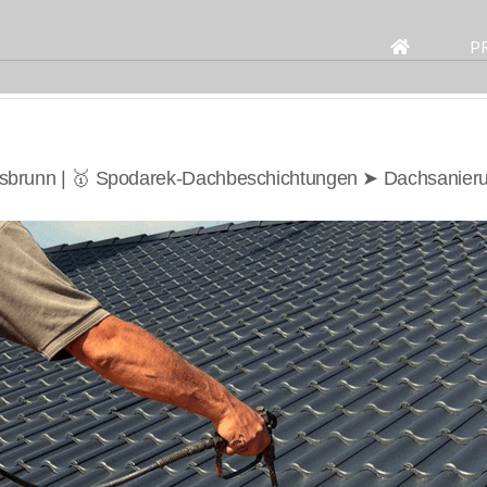
Search
for:
P
brunn | 🥇 Spodarek-Dachbeschichtungen ➤ Dachsanier