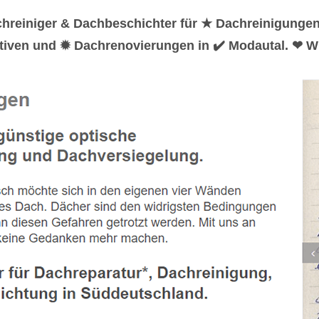
hreiniger & Dachbeschichter für ★ Dachreinigunge
iven und ✹ Dachrenovierungen in ✔️ Modautal. ❤ Wi