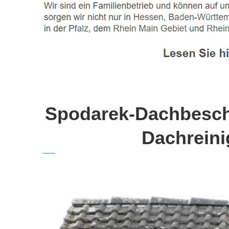
Spodarek-Dachbeschi
Dachreini