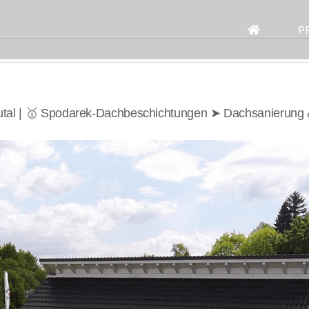
Search
for:
P
tal | 🥇 Spodarek-Dachbeschichtungen ➤ Dachsanierung