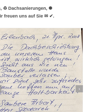
n, ♻ Dachsanierungen, ✺
r freuen uns auf Sie ✉ ✔.