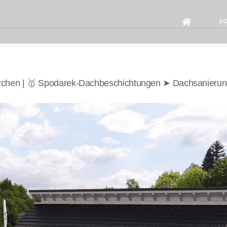
Search
for:
P
rchen | 🥇 Spodarek-Dachbeschichtungen ➤ Dachsanierun