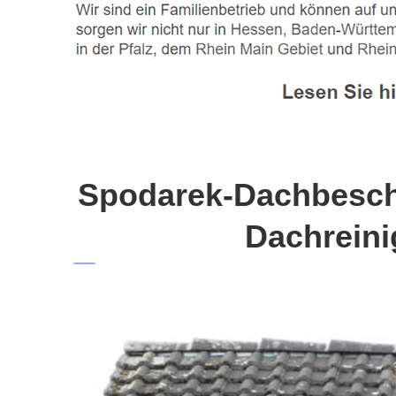
Spodarek-Dachbeschi
Dachreini