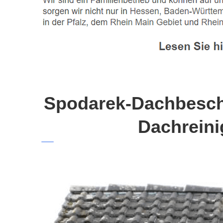
Spodarek-Dachbeschi
Dachreini