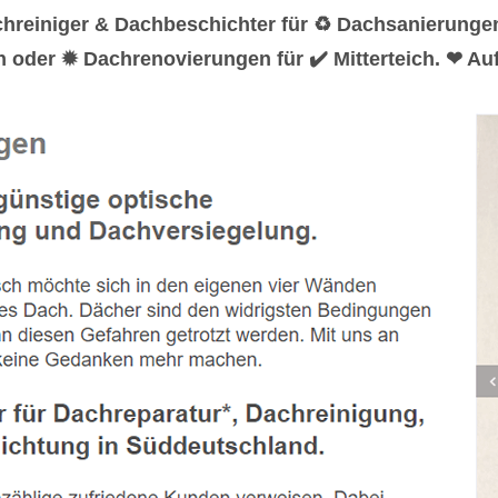
chreiniger & Dachbeschichter für ♻ Dachsanierung
 oder ✹ Dachrenovierungen für ✔️ Mitterteich. ❤ Au