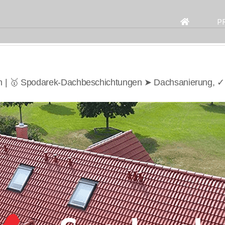
Search
for:
P
ch | 🥇 Spodarek-Dachbeschichtungen ➤ Dachsanierung, ✓