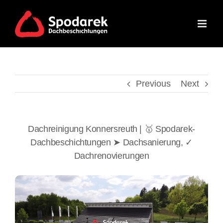
Skip
to
content
Previous
Next
Dachreinigung Konnersreuth | 🥇 Spodarek-
Dachbeschichtungen ➤ Dachsanierung, ✓
Dachrenovierungen