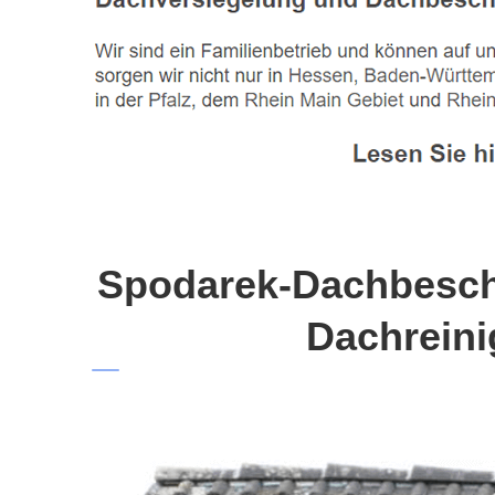
Spodarek-Dachbeschi
Dachreini