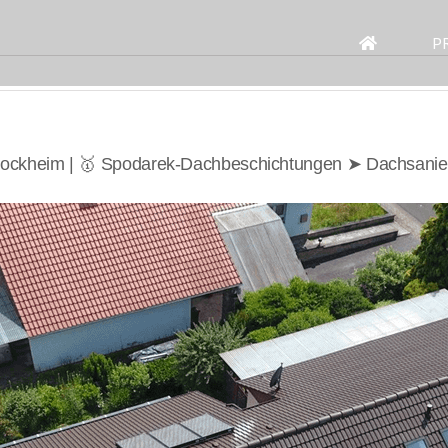
Search
for:
P
tockheim | 🥇 Spodarek-Dachbeschichtungen ➤ Dachsani