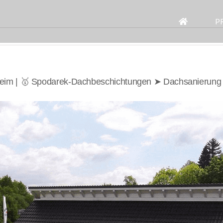
Search
for:
P
heim | 🥇 Spodarek-Dachbeschichtungen ➤ Dachsanierung