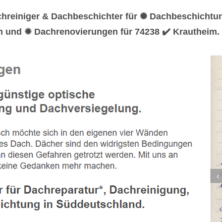
chreiniger & Dachbeschichter für ✺ Dachbeschicht
en und ✹ Dachrenovierungen für 74238 ✔️ Krautheim