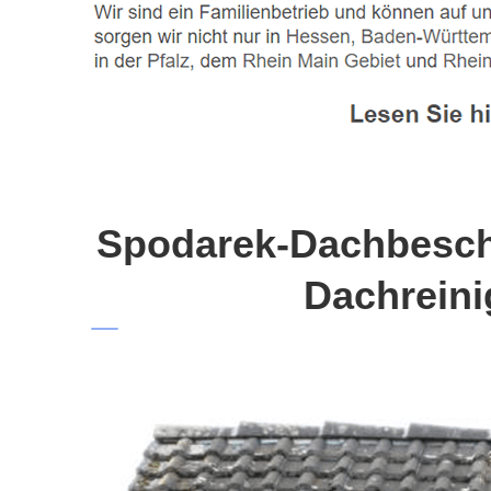
Spodarek-Dachbeschi
Dachreini