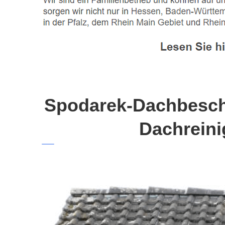
Spodarek-Dachbeschi
Dachreini