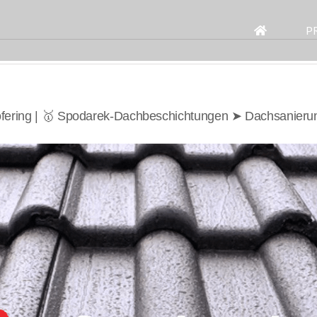
Search
for:
P
fering | 🥇 Spodarek-Dachbeschichtungen ➤ Dachsanier