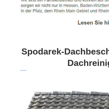
Spodarek-Dachbeschi
Dachreini