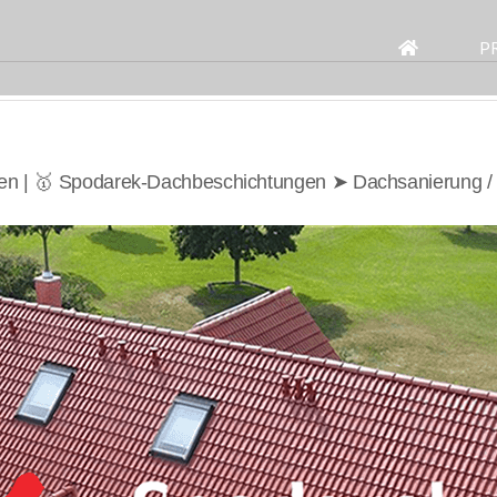
Search
for:
P
en | 🥇 Spodarek-Dachbeschichtungen ➤ Dachsanierung / 