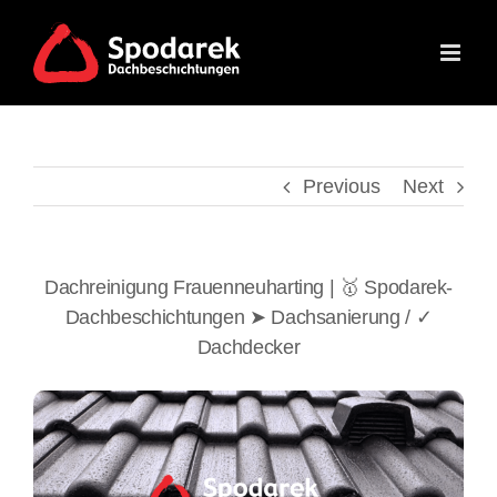
Skip
to
content
Previous
Next
Dachreinigung Frauenneuharting | 🥇 Spodarek-
Dachbeschichtungen ➤ Dachsanierung / ✓
Dachdecker