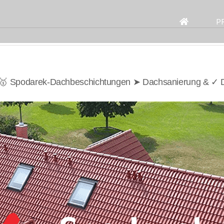
Search
for:
P
| 🥇 Spodarek-Dachbeschichtungen ➤ Dachsanierung & ✓ D