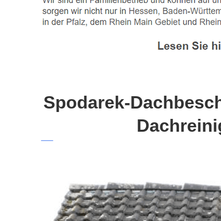
Spodarek-Dachbeschi
Dachreini