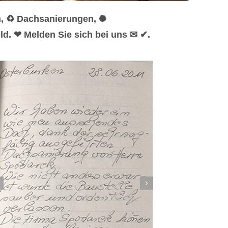
n, ♻ Dachsanierungen, ✺
d. ❤ Melden Sie sich bei uns ✉ ✔.