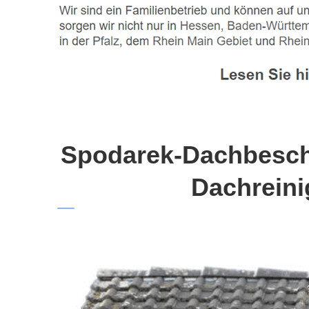
Spodarek-Dachbeschi
Dachreini