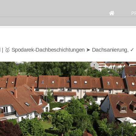
Search
for:
P
d | 🥇 Spodarek-Dachbeschichtungen ➤ Dachsanierung, ✓ 