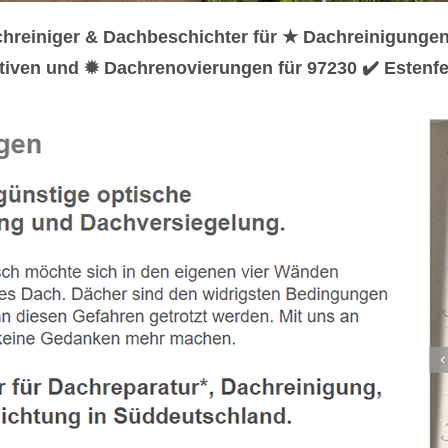
hreiniger & Dachbeschichter für ★ Dachreinigunge
iven und ✹ Dachrenovierungen für 97230 ✔️ Estenfel