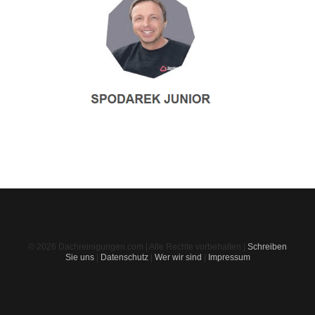
© 2026 Dachreinigungen.com | Alle Rechte vorbehalten |
Schreiben
Sie uns
|
Datenschutz
|
Wer wir sind
|
Impressum