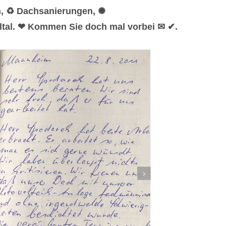
n, ♻ Dachsanierungen, ✺
ltal. ❤ Kommen Sie doch mal vorbei ✉ ✔.