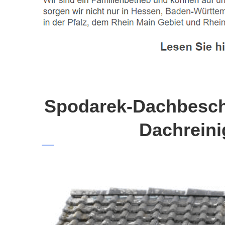
Spodarek-Dachbeschi
Dachreini