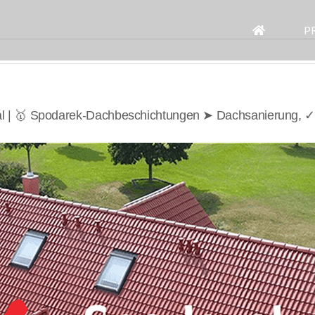
Search
for:
P
l | 🥇 Spodarek-Dachbeschichtungen ➤ Dachsanierung, ✓ 