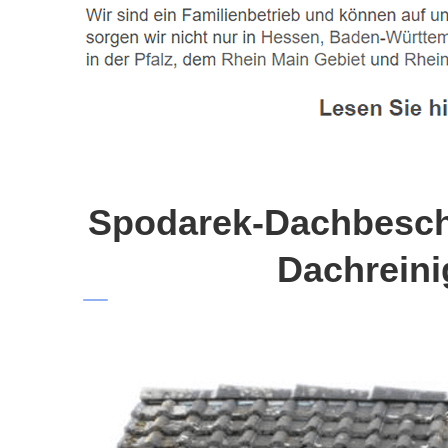
Spodarek-Dachbeschi
Dachreini