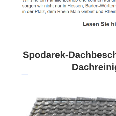
Spodarek-Dachbeschi
Dachreini