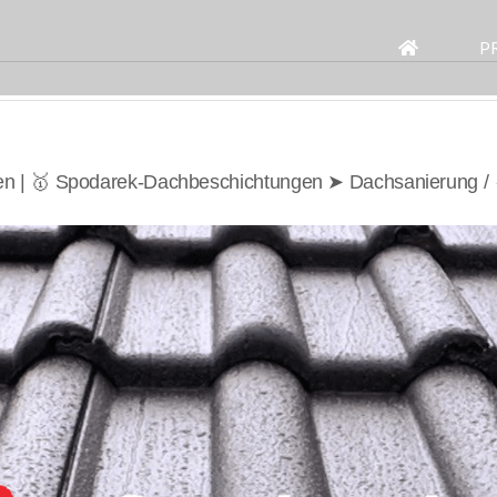
Search
for:
P
en | 🥇 Spodarek-Dachbeschichtungen ➤ Dachsanierung /