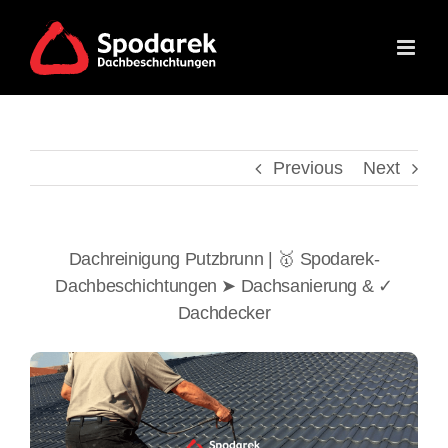
Skip
to
content
Previous
Next
Dachreinigung Putzbrunn | 🥇 Spodarek-
Dachbeschichtungen ➤ Dachsanierung & ✓
Dachdecker