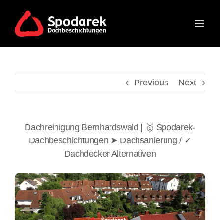
Skip
to
content
Previous
Next
Dachreinigung Bernhardswald | 🥇 Spodarek-
Dachbeschichtungen ➤ Dachsanierung / ✓
Dachdecker Alternativen