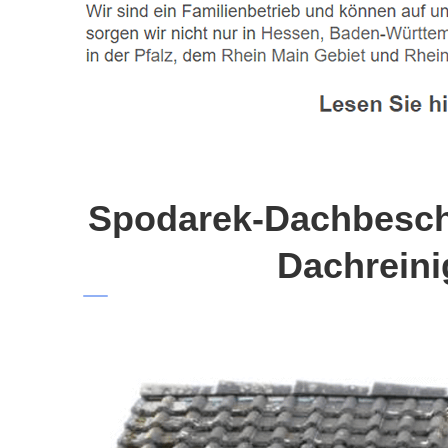
Spodarek-Dachbeschi
Dachreini