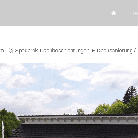
Search
for:
P
im | 🥇 Spodarek-Dachbeschichtungen ➤ Dachsanierung /