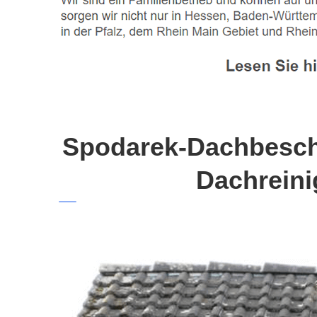
Spodarek-Dachbeschi
Dachreini