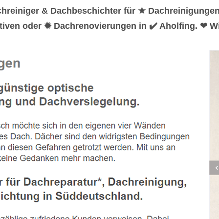
hreiniger & Dachbeschichter für ★ Dachreinigunge
iven oder ✹ Dachrenovierungen in ✔️ Aholfing. ❤ Wi