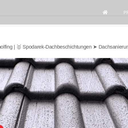
Search
for:
P
holfing | 🥇 Spodarek-Dachbeschichtungen ➤ Dachsanieru