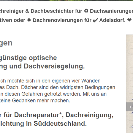
hreiniger & Dachbeschichter für ♻ Dachsanierunge
iven oder ✹ Dachrenovierungen für ✔️ Adelsdorf. ❤ 