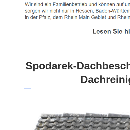
Spodarek-Dachbeschi
Dachreini