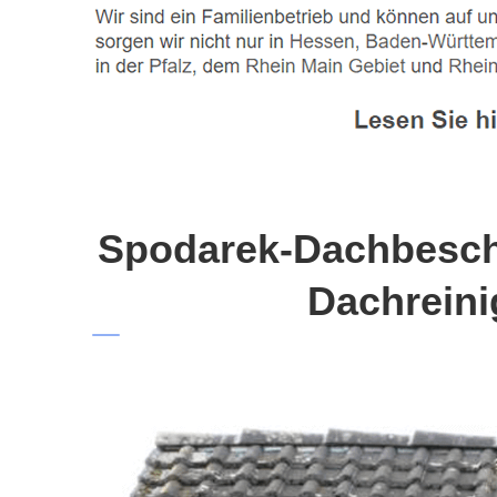
Spodarek-Dachbeschi
Dachreini