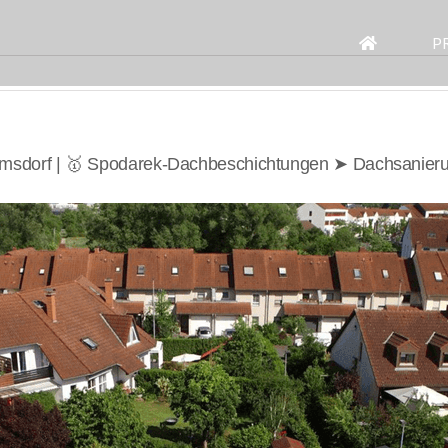
Search
for:
P
msdorf | 🥇 Spodarek-Dachbeschichtungen ➤ Dachsanier