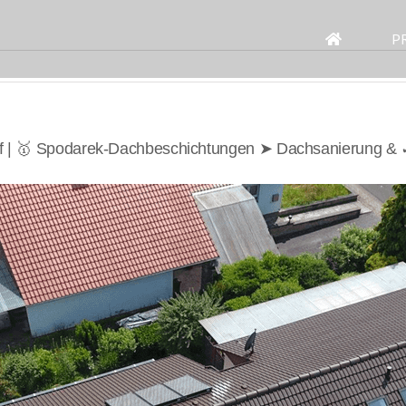
Search
for:
P
f | 🥇 Spodarek-Dachbeschichtungen ➤ Dachsanierung &