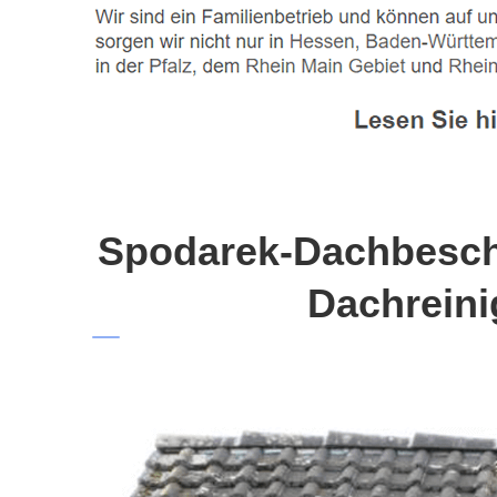
Spodarek-Dachbeschi
Dachreini