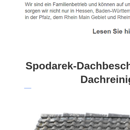
Spodarek-Dachbeschi
Dachreini