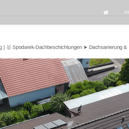
Search
for:
P
ing | 🥇 Spodarek-Dachbeschichtungen ➤ Dachsanierung &