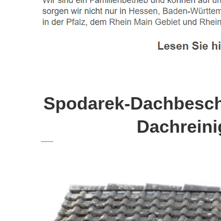
Spodarek-Dachbeschi
Dachreini