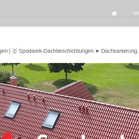
Search
for:
P
gen | 🥇 Spodarek-Dachbeschichtungen ➤ Dachsanierung