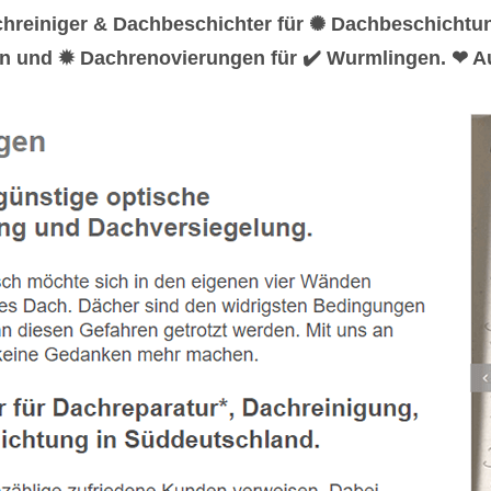
chreiniger & Dachbeschichter für ✺ Dachbeschichtu
en und ✹ Dachrenovierungen für ✔️ Wurmlingen. ❤ Au