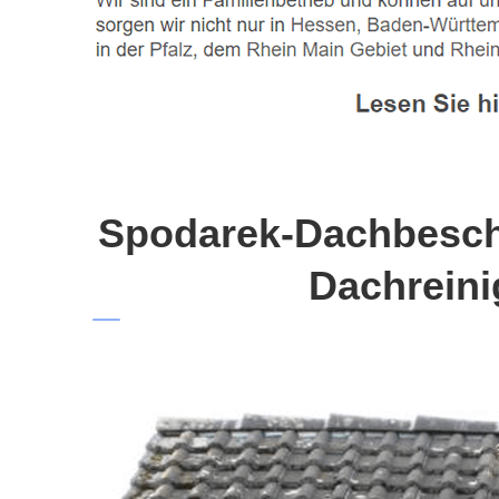
Spodarek-Dachbeschi
Dachreini