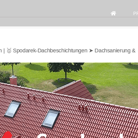
Search
for:
P
m | 🥇 Spodarek-Dachbeschichtungen ➤ Dachsanierung & ✓