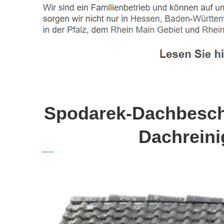
Spodarek-Dachbeschi
Dachreini