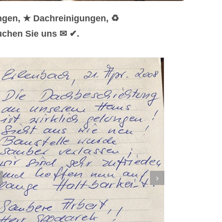
ngen, ★ Dachreinigungen, ♻
uchen Sie uns ✉ ✔.