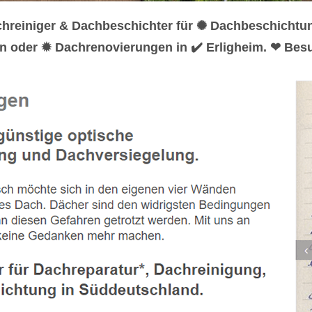
chreiniger & Dachbeschichter für ✺ Dachbeschichtu
en oder ✹ Dachrenovierungen in ✔️ Erligheim. ❤ Bes