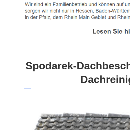
Spodarek-Dachbeschi
Dachreini