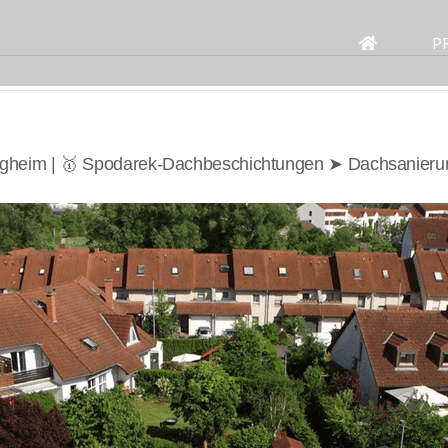
Search
for:
P
ligheim | 🥇 Spodarek-Dachbeschichtungen ➤ Dachsanieru