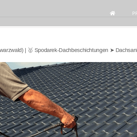
Search
for:
P
hwarzwald) | 🥇 Spodarek-Dachbeschichtungen ➤ Dachsan