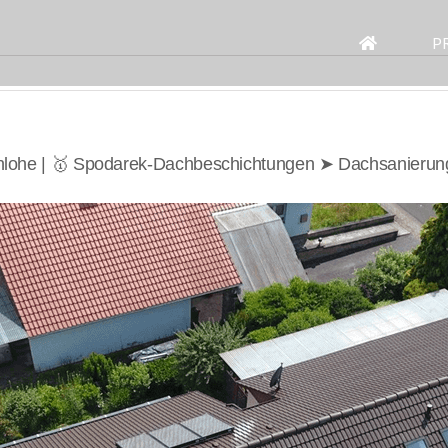
Search
for:
P
nlohe | 🥇 Spodarek-Dachbeschichtungen ➤ Dachsanierun