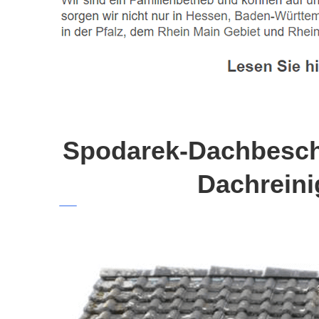
Spodarek-Dachbeschi
Dachreini